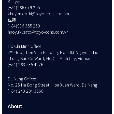
Khuyen
(+84)986 679 205
khuyen.dothi@toyo-cons.com.vn
佐藤
(+84)936 355 250
hiroyuki.sato@toyo-cons.com.vn
Ho Chi Minh Office
3ʳᵈ Floor, Tien Vinh Building, No. 283 Nguyen Thien
Thuat, Ban Co Ward, Ho Chi Minh City, Vietnam.
(+84) 283 535 4276
Da Nang Office
No. 25 Ha Bong Street, Hoa Xuan Ward, Da Nang
(+84) 243 204 3566
About