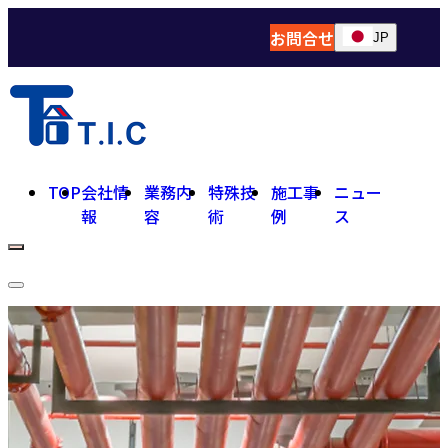
ツ
ま
ま
お問合せ
で
JP
で
ジ
ジ
ャ
ャ
ン
ン
プ
プ
TOP
会社情
業務内
特殊技
施工事
ニュー
ナ
報
容
術
例
ス
ビ
ゲ
検
索
ー
メ
シ
ニ
ョ
ュ
ン
ー